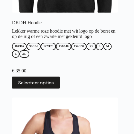
DKDH Hoodie
Lekker warme roze hoodie met wit logo op de borst en
op de rug of een zwarte met gekleurd logo
110/116
98/104
122/128
134/146
152/158
XS
S
M
L
XL
€
35,00
Dit
Selecteer opties
product
heeft
meerdere
variaties.
Deze
optie
kan
gekozen
worden
op