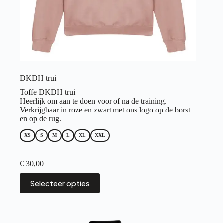
DKDH trui
Toffe DKDH trui
Heerlijk om aan te doen voor of na de training.
Verkrijgbaar in roze en zwart met ons logo op de borst
en op de rug.
XS
S
M
L
XL
XXL
€
30,00
Dit
Selecteer opties
product
heeft
meerdere
variaties.
Deze