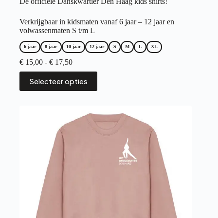
De officiële Danskwartier Den Haag kids shirts!
Verkrijgbaar in kidsmaten vanaf 6 jaar – 12 jaar en
volwassenmaten S t/m L
6 jaar
8 jaar
10 jaar
12 jaar
S
M
L
XL
Prijsklasse:
€
15,00
-
€
17,50
€ 15,00
Dit
tot
Selecteer opties
product
€ 17,50
heeft
meerdere
variaties.
Deze
optie
kan
gekozen
worden
op
de
productpagina