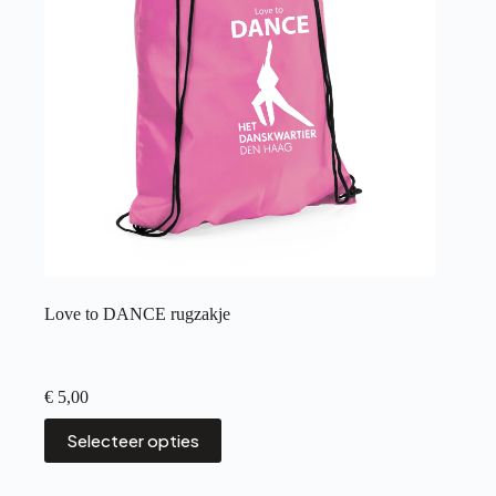
op
de
productpagina
Love to DANCE rugzakje
€
5,00
Dit
Selecteer opties
product
heeft
meerdere