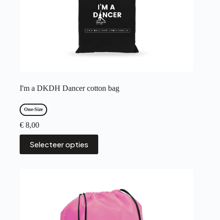
I'm a DKDH Dancer cotton bag
One-Size
€
8,00
Dit
Selecteer opties
product
heeft
meerdere
variaties.
Deze
optie
kan
gekozen
worden