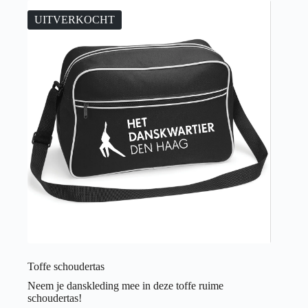
variaties.
Deze
UITVERKOCHT
optie
kan
gekozen
worden
op
de
productpagina
Toffe schoudertas
Neem je danskleding mee in deze toffe ruime
schoudertas!