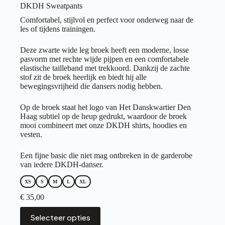
DKDH Sweatpants
Comfortabel, stijlvol en perfect voor onderweg naar de
les of tijdens trainingen.
Deze zwarte wide leg broek heeft een moderne, losse
pasvorm met rechte wijde pijpen en een comfortabele
elastische tailleband met trekkoord. Dankzij de zachte
stof zit de broek heerlijk en biedt hij alle
bewegingsvrijheid die dansers nodig hebben.
Op de broek staat het logo van Het Danskwartier Den
Haag subtiel op de heup gedrukt, waardoor de broek
mooi combineert met onze DKDH shirts, hoodies en
vesten.
Een fijne basic die niet mag ontbreken in de garderobe
van iedere DKDH-danser.
XS
S
M
L
XL
€
35,00
Dit
Selecteer opties
product