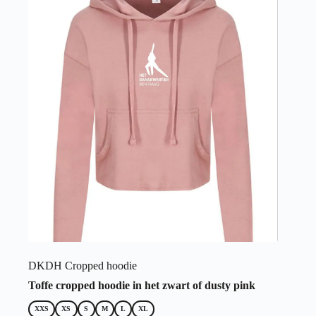
Deze
optie
kan
gekozen
worden
op
de
productpagina
DKDH Cropped hoodie
Toffe cropped hoodie in het zwart of dusty pink
XXS
XS
S
M
L
XL