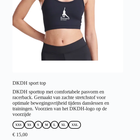
de
productpagina
DKDH sport top
DKDH sporttop met comfortabele pasvorm en
racerback. Gemaakt van zachte stretchstof voor
optimale bewegingsvrijheid tijdens danslessen en
trainingen. Voorzien van het DKDH-logo op de
voorzijde
XXS
XS
S
M
L
XL
XXL
€
15,00