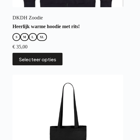
DKDH Zoodie
Heerlijk warme hoodie met rits!
S
M
L
XL
€
35,00
Dit
Selecteer opties
product
heeft
meerdere
variaties.
Deze
optie
kan
gekozen
worden
op
de
productpagina