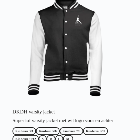
optie
kan
gekozen
worden
op
de
productpagina
DKDH varsity jacket
Super tof varsity jacket met wit logo voor en achter
Kinderen 3/4
Kinderen 5/6
Kinderen 7/8
Kinderen 9/11
Kinderen 11/12
S
M
L
XL