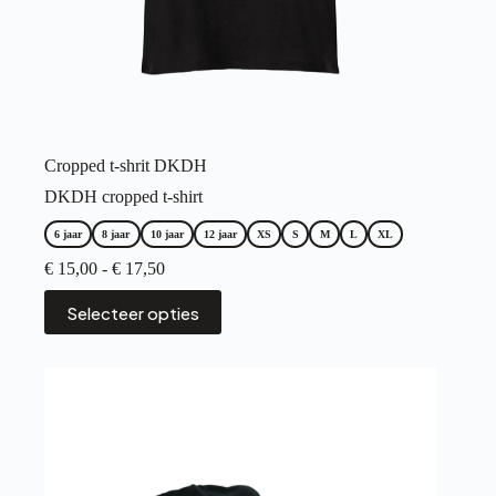
Cropped t-shrit DKDH
DKDH cropped t-shirt
6 jaar
8 jaar
10 jaar
12 jaar
XS
S
M
L
XL
Prijsklasse:
€
15,00
-
€
17,50
€ 15,00
Dit
tot
Selecteer opties
product
€ 17,50
heeft
meerdere
variaties.
Deze
optie
kan
gekozen
worden