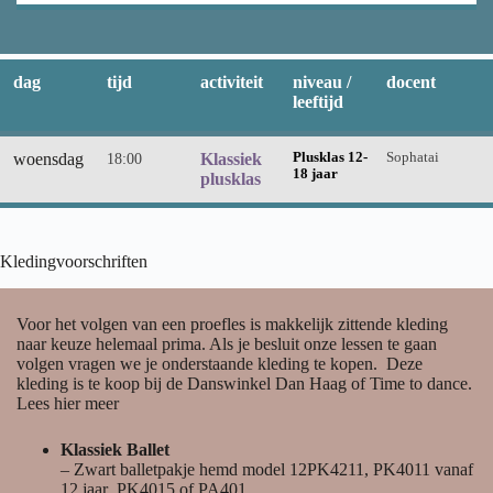
dag
tijd
activiteit
niveau /
docent
leeftijd
woensdag
18:00
Klassiek
Plusklas 12-
Sophatai
18 jaar
plusklas
Kledingvoorschriften
Voor het volgen van een proefles is makkelijk zittende kleding
naar keuze helemaal prima. Als je besluit onze lessen te gaan
volgen vragen we je onderstaande kleding te kopen. Deze
kleding is te koop bij de Danswinkel Dan Haag of Time to dance.
Lees hier meer
Klassiek Ballet
– Zwart balletpakje hemd model 12PK4211, PK4011 vanaf
12 jaar PK4015 of PA401