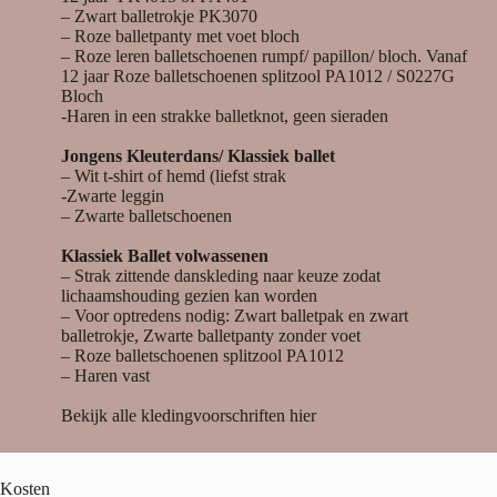
– Zwart balletrokje PK3070
– Roze balletpanty met voet bloch
– Roze leren balletschoenen rumpf/ papillon/ bloch. Vanaf
12 jaar Roze balletschoenen splitzool PA1012 / S0227G
Bloch
-Haren in een strakke balletknot, geen sieraden
Jongens Kleuterdans/ Klassiek ballet
– Wit t-shirt of hemd (liefst strak
-Zwarte leggin
– Zwarte balletschoenen
Klassiek Ballet volwassenen
– Strak zittende danskleding naar keuze zodat
lichaamshouding gezien kan worden
– Voor optredens nodig: Zwart balletpak en zwart
balletrokje, Zwarte balletpanty zonder voet
– Roze balletschoenen splitzool PA1012
– Haren vast
Bekijk alle kledingvoorschriften hier
Kosten