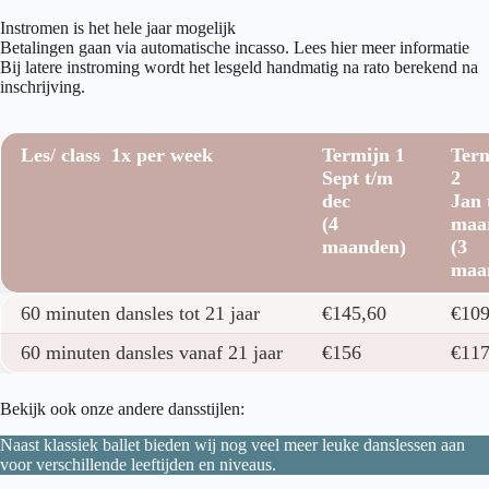
Instromen is het hele jaar mogelijk
Betalingen gaan via automatische incasso.
Lees hier meer informatie
Bij latere instroming wordt het lesgeld handmatig na rato berekend na
inschrijving.
Les/ class 1x per week
Termijn 1
Ter
Sept t/m
2
dec
Jan 
(4
maa
maanden)
(3
maa
Les/ class 1x per week
Termijn 1
Ter
60 minuten dansles tot 21 jaar
€145,60
€109
Sept t/m
2
dec
Jan 
60 minuten dansles vanaf 21 jaar
€156
€11
(4
maa
maanden)
(3
Bekijk ook onze andere dansstijlen:
maa
Naast klassiek ballet bieden wij nog veel meer leuke danslessen aan
voor verschillende leeftijden en niveaus.