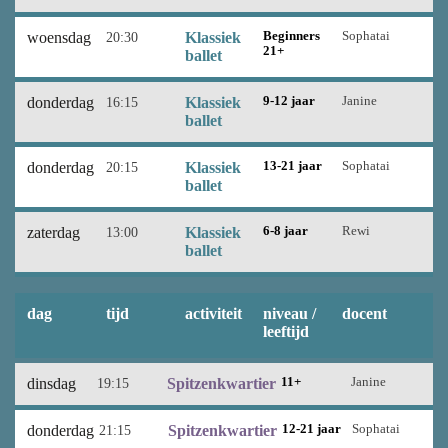
woensdag
20:30
Klassiek
Beginners
Sophatai
21+
ballet
donderdag
16:15
Klassiek
9-12 jaar
Janine
ballet
donderdag
20:15
Klassiek
13-21 jaar
Sophatai
ballet
zaterdag
13:00
Klassiek
6-8 jaar
Rewi
ballet
dag
tijd
activiteit
niveau /
docent
leeftijd
dinsdag
19:15
Spitzenkwartier
11+
Janine
donderdag
21:15
Spitzenkwartier
12-21 jaar
Sophatai