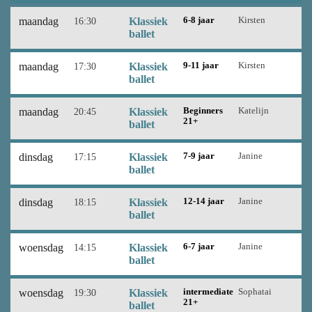
maandag
16:30
Klassiek
6-8 jaar
Kirsten
ballet
maandag
17:30
Klassiek
9-11 jaar
Kirsten
ballet
maandag
20:45
Klassiek
Beginners
Katelijn
21+
ballet
dinsdag
17:15
Klassiek
7-9 jaar
Janine
ballet
dinsdag
18:15
Klassiek
12-14 jaar
Janine
ballet
woensdag
14:15
Klassiek
6-7 jaar
Janine
ballet
woensdag
19:30
Klassiek
intermediate
Sophatai
21+
ballet