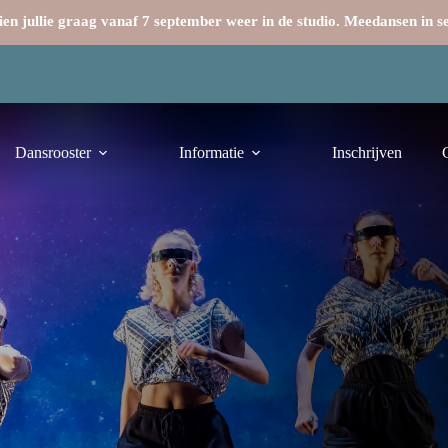
en jullie graag vanaf 7 september weer in de studio. Meedansen in 
Dansrooster
Informatie
Inschrijven