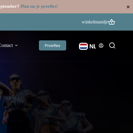
september?
Plan nu je proefles!
✕
winkelmandje
Contact
Proefles
NL