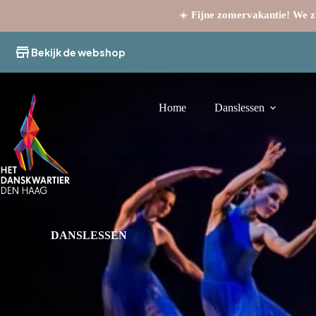
☀️
Fijne zomervakantie! We zi
Ga
naar
Bekijk de webshop
de
inhoud
Home
Danslessen
DANSLESSEN