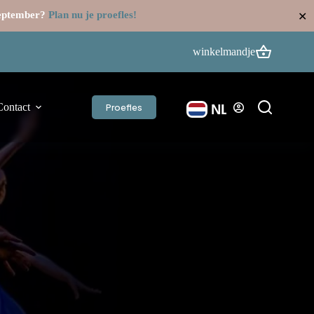
september?
Plan nu je proefles!
✕
winkelmandje
Contact
Proefles
NL