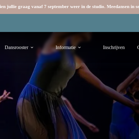
en jullie graag vanaf 7 september weer in de studio. Meedansen in 
Dansrooster
Informatie
Inschrijven