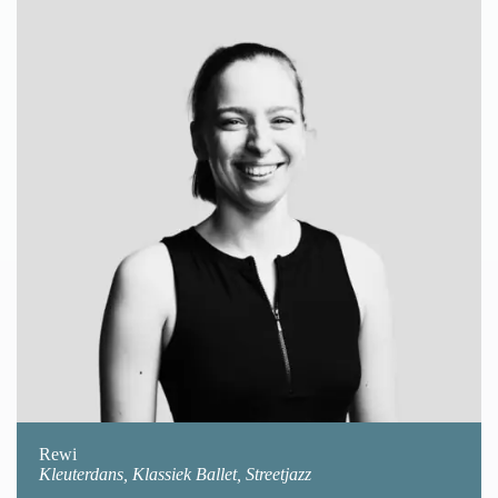
Rewi
Kleuterdans, Klassiek Ballet, Streetjazz