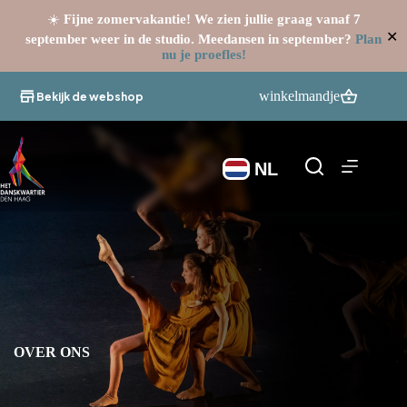
☀️
Fijne zomervakantie! We zien jullie graag vanaf 7
✕
september weer in de studio. Meedansen in september?
Plan
nu je proefles!
Ga
naar
winkelmandje
Bekijk de webshop
de
inhoud
NL
OVER ONS