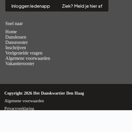
Inloggen ledenapp
Ziek? Meld je hier af
Snel naar
Home
Danslessen
Dansrooster
Inschrijven
Veelgestelde vragen
Algemene voorwaarden
Vakantierooster
Copyright 2026 Het Danskwartier Den Haag
Algemene voorwaarden
Privacyverklaring
Ontwikkeld door
Best4u Media
KvK
99975742