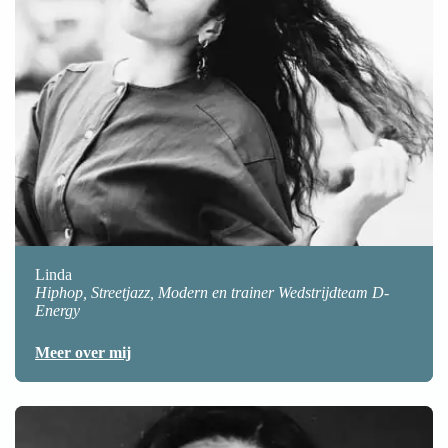
Linda
Hiphop, Streetjazz, Modern en trainer Wedstrijdteam D-
Energy
Meer over mij