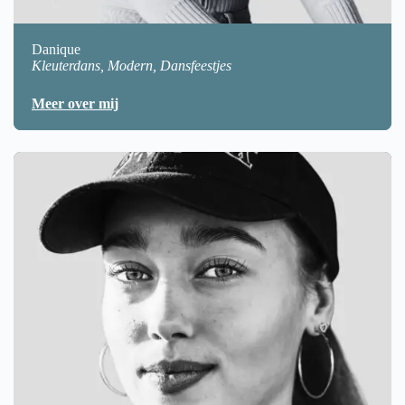
Danique
Kleuterdans, Modern, Dansfeestjes
Meer over mij