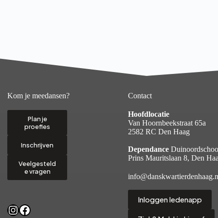
Kom je meedansen?
Contact
Hoofdlocatie
Plan je
Van Hoornbeekstraat 65a
proefles
2582 RC Den Haag
Inschrijven
Dependance
Duinoordschoo
Prins Mauritslaan 8, Den Ha
Veelgesteld
e vragen
info@danskwartierdenhaag.n
Inloggen ledenapp
Instagram
Facebook