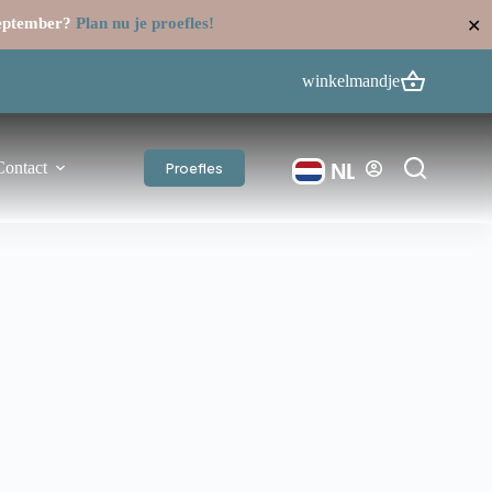
september?
Plan nu je proefles!
✕
winkelmandje
Contact
Proefles
NL