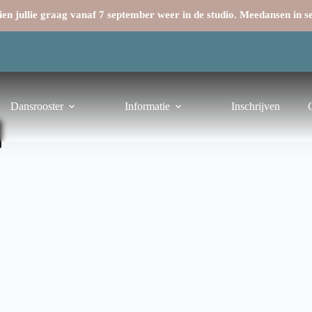
en jullie graag vanaf 7 september weer in de studio. Meedansen in 
Dansrooster
Informatie
Inschrijven