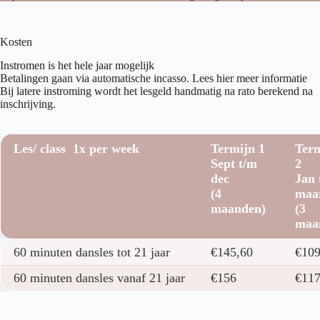
Kosten
Instromen is het hele jaar mogelijk
Betalingen gaan via automatische incasso.
Lees hier meer informatie
Bij latere instroming wordt het lesgeld handmatig na rato berekend na
inschrijving.
Les/ class 1x per week
Termijn 1
Ter
Sept t/m
2
dec
Jan 
(4
maa
maanden)
(3
maa
Les/ class 1x per week
Termijn 1
Ter
60 minuten dansles tot 21 jaar
€145,60
€109
Sept t/m
2
dec
Jan 
60 minuten dansles vanaf 21 jaar
€156
€11
(4
maa
maanden)
(3