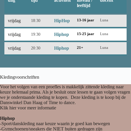
dag
tijd
activiteit
niveau /
docent
leeftijd
vrijdag
18:30
HipHop
13-16 jaar
Luna
vrijdag
19:30
Hiphop
15-25 jaar
Luna
vrijdag
20:30
Hiphop
21+
Luna
Kledingvoorschriften
Voor het volgen van een proefles is makkelijk zittende kleding naar
keuze helemaal prima. Als je besluit onze lessen te gaan volgen vragen
we je onderstaande kleding te kopen. Deze kleding is te koop bij de
Danswinkel Dan Haag of Time to dance.
Klik hier voor meer informatie
Hiphop
-Sport/danskleding naar keuze waarin je goed kan bewegen
-Gymschoenen/sneakers die NIET buiten gedragen zijn