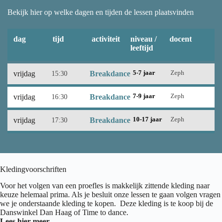
Bekijk hier op welke dagen en tijden de lessen plaatsvinden
dag
tijd
activiteit
niveau /
docent
leeftijd
vrijdag
15:30
Breakdance
5-7 jaar
Zeph
vrijdag
16:30
Breakdance
7-9 jaar
Zeph
vrijdag
17:30
Breakdance
10-17 jaar
Zeph
Kledingvoorschriften
Voor het volgen van een proefles is makkelijk zittende kleding naar
keuze helemaal prima. Als je besluit onze lessen te gaan volgen vragen
we je onderstaande kleding te kopen. Deze kleding is te koop bij de
Danswinkel Dan Haag of Time to dance.
Lees hier meer