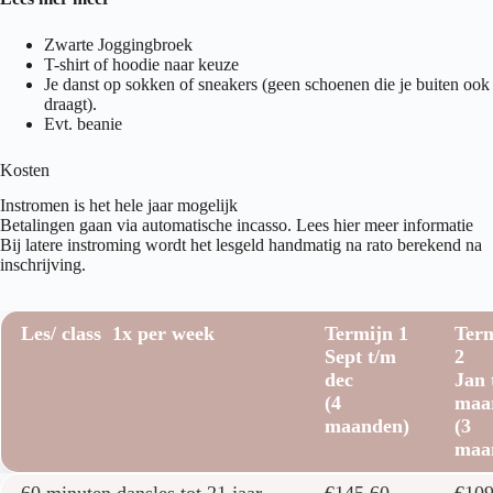
Zwarte Joggingbroek
T-shirt of hoodie naar keuze
Je danst op sokken of sneakers (geen schoenen die je buiten ook
draagt).
Evt. beanie
Kosten
Instromen is het hele jaar mogelijk
Betalingen gaan via automatische incasso.
Lees hier meer informatie
Bij latere instroming wordt het lesgeld handmatig na rato berekend na
inschrijving.
Les/ class 1x per week
Termijn 1
Ter
Sept t/m
2
dec
Jan 
(4
maa
maanden)
(3
maa
Les/ class 1x per week
Termijn 1
Ter