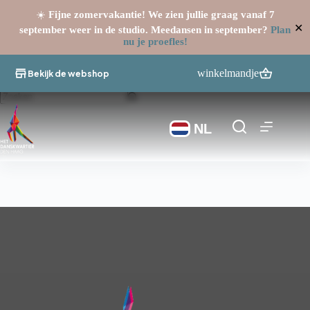
☀️
Fijne zomervakantie! We zien jullie graag vanaf 7
✕
september weer in de studio. Meedansen in september?
Plan
nu je proefles!
Ga
naar
winkelmandje
Bekijk de webshop
de
inhoud
Geen
resultaten
NL